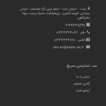
رشت - خيابان ملت - ضلع غربي باغ محتشم - میدان
سیادتی- کوچه کشاورز- پژوهشکده محیط زیست جهاد
دانشگاهی
4144635699
دفتر :
01333364062
فکس : 01333364028
@
دسترسی سریع
تماس با ما
گالری تصاویر
آرشیو اخبار