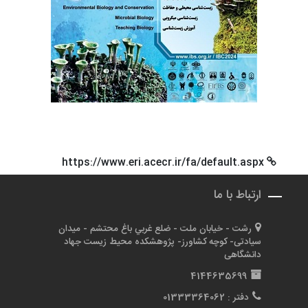
https://www.eri.acecr.ir/fa/default.aspx
ارتباط با ما
رشت - خيابان ملت - ضلع غربي باغ محتشم - میدان
سیادتی- کوچه کشاورز- پژوهشکده محیط زیست جهاد
دانشگاهی
4144635699
دفتر :
01333364062